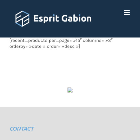
Passer
au
contenu
[recent_products per_page= »15″ columns= »3″
orderby= »date » order= »desc »]
CONTACT